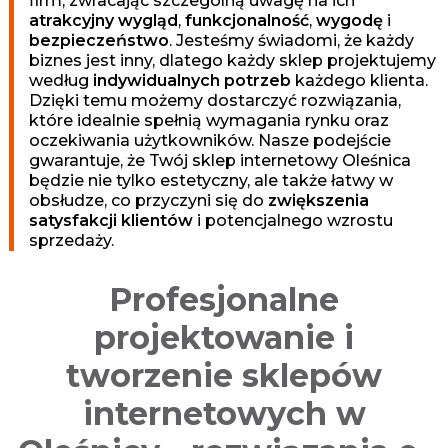
firm, zwracając szczególną uwagę na ich
r
atrakcyjny wygląd
,
funkcjonalność
,
wygodę
i
k
bezpieczeństwo
. Jesteśmy świadomi, że każdy
e
biznes jest inny, dlatego każdy sklep projektujemy
t
według
indywidualnych potrzeb
każdego klienta.
Dzięki temu możemy dostarczyć rozwiązania,
i
które idealnie spełnią wymagania rynku oraz
n
oczekiwania użytkowników. Nasze podejście
g
gwarantuje, że Twój sklep internetowy Oleśnica
o
będzie nie tylko estetyczny, ale także łatwy w
w
obsłudze, co przyczyni się do
zwiększenia
satysfakcji klientów
i potencjalnego wzrostu
a
sprzedaży.
O
p
Profesjonalne
o
l
projektowanie i
e
tworzenie sklepów
internetowych w