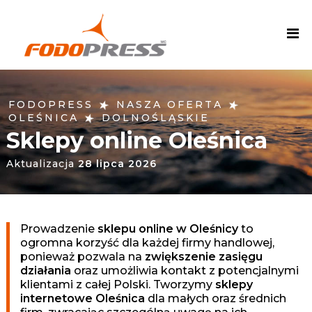
F
O
D
O
P
R
★
★
FODOPRESS
NASZA OFERTA
E
★
OLEŚNICA
DOLNOŚLĄSKIE
S
Sklepy online Oleśnica
S
Aktualizacja
28 lipca 2026
A
g
e
n
Prowadzenie
sklepu online w Oleśnicy
to
c
ogromna korzyść dla każdej firmy handlowej,
j
ponieważ pozwala na
zwiększenie zasięgu
a
działania
oraz umożliwia kontakt z potencjalnymi
M
klientami z całej Polski. Tworzymy
sklepy
internetowe Oleśnica
dla małych oraz średnich
a