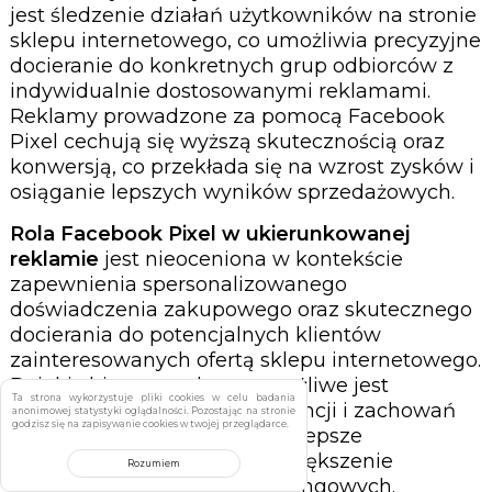
jest śledzenie działań użytkowników na stronie
sklepu internetowego, co umożliwia precyzyjne
docieranie do konkretnych grup odbiorców z
indywidualnie dostosowanymi reklamami.
Reklamy prowadzone za pomocą Facebook
Pixel cechują się wyższą skutecznością oraz
konwersją, co przekłada się na wzrost zysków i
osiąganie lepszych wyników sprzedażowych.
Rola Facebook Pixel w ukierunkowanej
reklamie
jest nieoceniona w kontekście
zapewnienia spersonalizowanego
doświadczenia zakupowego oraz skutecznego
docierania do potencjalnych klientów
zainteresowanych ofertą sklepu internetowego.
Dzięki zbieranym danym możliwe jest
Ta strona wykorzystuje pliki cookies w celu badania
precyzyjne określenie preferencji i zachowań
anonimowej statystyki oglądalności. Pozostając na stronie
godzisz się na zapisywanie cookies w twojej przeglądarce.
użytkowników, co umożliwia lepsze
dopasowanie reklam oraz zwiększenie
Rozumiem
efektywności działań marketingowych.