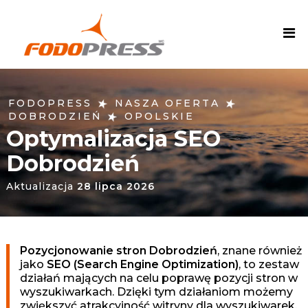
F
O
D
O
P
R
★
★
FODOPRESS
NASZA OFERTA
E
★
DOBRODZIEŃ
OPOLSKIE
S
Optymalizacja SEO
S
Dobrodzień
A
g
Aktualizacja
28 lipca 2026
e
n
c
j
Pozycjonowanie stron Dobrodzień
, znane również
a
jako
SEO (Search Engine Optimization)
, to zestaw
działań mających na celu poprawę pozycji stron w
M
wyszukiwarkach. Dzięki tym działaniom możemy
a
zwiększyć atrakcyjność witryny dla wyszukiwarek,