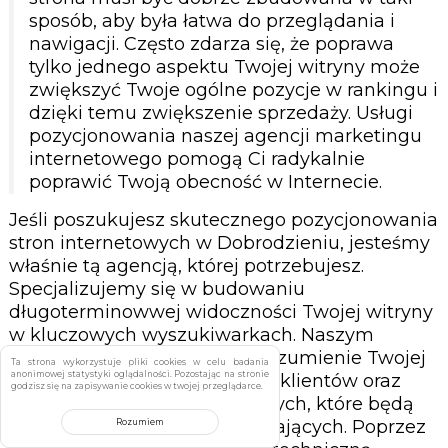
sposób, aby była łatwa do przeglądania i
nawigacji. Często zdarza się, że poprawa
tylko jednego aspektu Twojej witryny może
zwiększyć Twoje ogólne pozycje w rankingu i
dzięki temu zwiększenie sprzedaży. Usługi
pozycjonowania naszej agencji marketingu
internetowego pomogą Ci radykalnie
poprawić Twoją obecność w Internecie.
Jeśli poszukujesz skutecznego pozycjonowania
stron internetowych w Dobrodzieniu, jesteśmy
właśnie tą agencją, której potrzebujesz.
Specjalizujemy się w budowaniu
długoterminowwej widoczności Twojej witryny
w kluczowych wyszukiwarkach. Naszym
priorytetem jest dogłębne zrozumienie Twojej
Ta strona wykorzystuje pliki cookies w celu badania
anonimowej statystyki oglądalności. Pozostając na stronie
branży, Twoich potencjalnych klientów oraz
godzisz się na zapisywanie cookies w twojej przeglądarce.
najważniejszych fraz kluczowych, które będą
prowadzić do Ciebie odwiedzających. Poprzez
Rozumiem