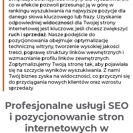
r
co w efekcie pozwoli przesunąć ją w górę w
k
rankingu wyszukiwania na najwyższe pozycje dla
e
danego słowa kluczowego lub frazy. Uzyskanie
odpowiedniej
widoczności
dla Twojej strony
t
internetowej jest kluczowe, jeśli chcesz zwiększyć
i
ruch
i
sprzedaż
. Nasze podejście do
n
pozycjonowania obejmuje: optymalizację
g
techniczną witryny, tworzenie wysokiej jakości
o
treści, poprawę struktury linków wewnętrznych i
wzmacnianie profilu linków zewnętrznych.
w
Zoptymalizujemy Twoją stronę tak, aby pojawiała
a
się na szczycie wyników wyszukiwania. Z nami
O
Twój biznes zyska na widoczności, co przyczyni się
p
do przyciągania nowych klientów oraz wzrostu
o
sprzedaży.
l
e
Profesjonalne usługi SEO
i pozycjonowanie stron
internetowych w